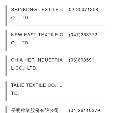
SHINKONG TEXTILE C
02-25071258
O., LTD.
NEW EAST TEXTILE C
(047)263772
O., LTD.
CHIA HER INDUSTRIA
(06)6985911
L CO., LTD.
TALIE TEXTILE CO., L
TD.
長明棉業股份有限公司
(04)26110279