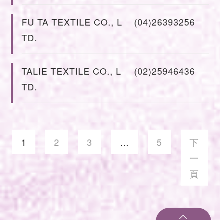
FU TA TEXTILE CO., L
(04)26393256
TD.
TALIE TEXTILE CO., L
(02)25946436
TD.
1
2
3
…
5
下
一
頁