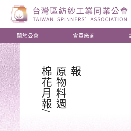
關於公會
會員廠商
棉
花
月
報
/
原
物
料
週
報