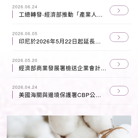
場」（115.8.12）
2026.06.24
工總轉發-經濟部推動「產業人才
能力鑑定 iPAS」，請有興趣廠商
於6/29(一)前傳真工總回函
2026.06.05
印尼於2026年5月22日起延長實
施對人纖短纖紗2年之防衛措施，
台灣列入不受課徵之開發中國家名
2026.05.20
單中。
經濟部商業發展署檢送企業會計準
則公報第24號「客戶合約之收
入」影音 課程及教材網址
2026.04.24
美國海關與邊境保護署CBP公布
商品退稅案