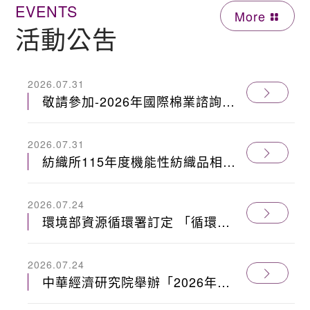
EVENTS
More
活動公吿
2026.07.31
敬請參加-2026年國際棉業諮詢委
員會(ICAC)臺北國際研討會
(115.9.10)
2026.07.31
紡織所115年度機能性紡織品相關
專利讓與案
2026.07.24
環境部資源循環署訂定 「循環產
品及循環服務技術規格」項下有關
紡織品、塑膠類、重複填充之玻璃
2026.07.24
容器商品、循環服務及無機材料類
中華經濟研究院舉辦「2026年國
等5大類「循環標誌申請作業指
際經貿機會與挑戰研討會-臺北
引」共5冊。