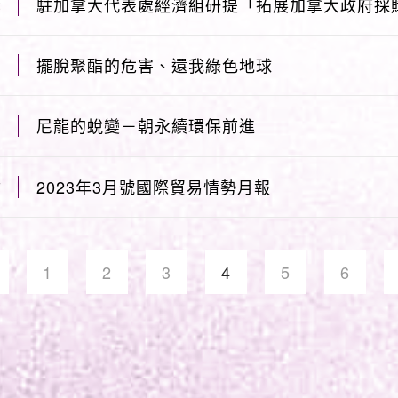
駐加拿大代表處經濟組研提「拓展加拿大政府採
2
擺脫聚酯的危害、還我綠色地球
1
尼龍的蛻變－朝永續環保前進
1
2023年3月號國際貿易情勢月報
7
1
2
3
4
5
6