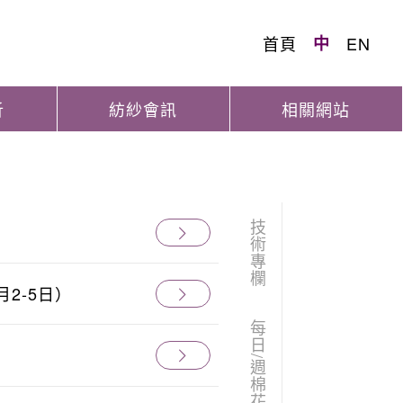
首頁
中
EN
析
紡紗會訊
相關網站
技術專欄
月2-5日）
每日/週棉花訊息