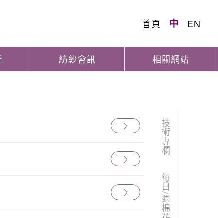
首頁
中
EN
析
紡紗會訊
相關網站
技術專欄
每日/週棉花訊息