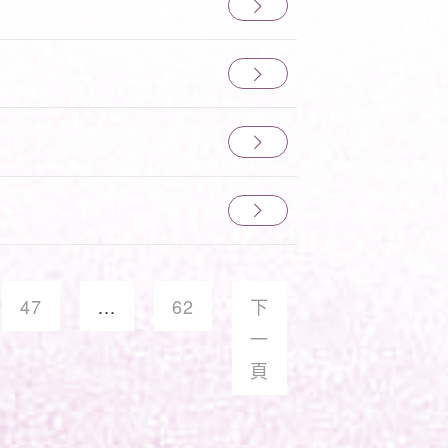
47
...
62
下
一
頁