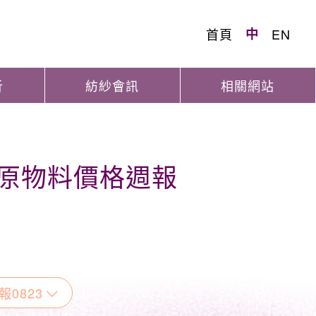
首頁
中
EN
析
紡紗會訊
相關網站
織原物料價格週報
0823