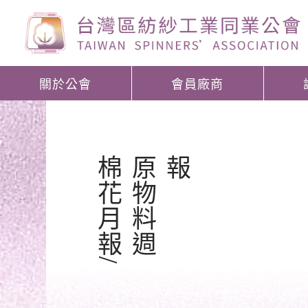
關於公會
會員廠商
棉
花
月
報
/
原
物
料
週
報