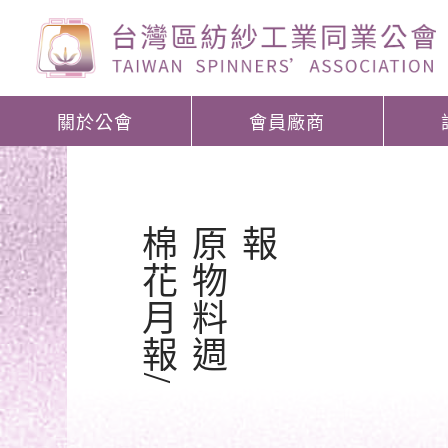
關於公會
會員廠商
棉
花
月
報
/
原
物
料
週
報