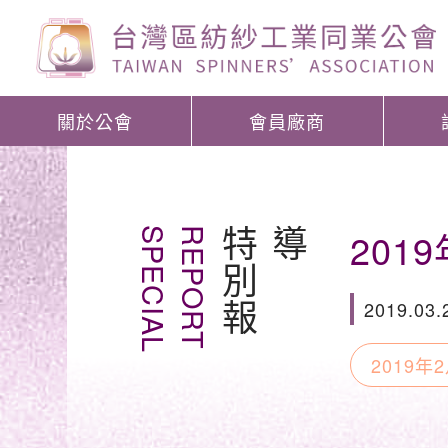
關於公會
會員廠商
20
S
P
E
C
I
A
L
R
E
P
O
R
T
特
別
報
導
2019.03.
2019