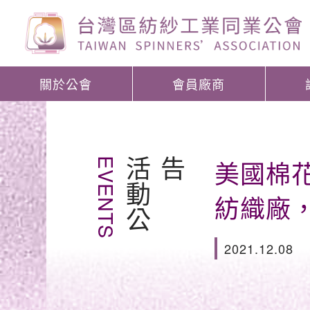
關於公會
會員廠商
美國棉
EVENTS
活
動
公
告
紡織廠
2021.12.08