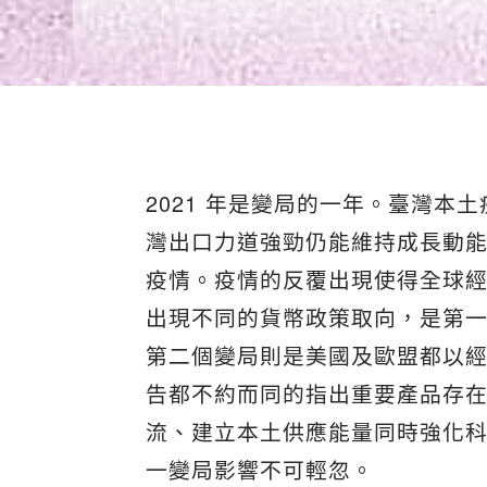
2021 年是變局的⼀年。臺灣
灣出⼝⼒道強勁仍能維持成⻑動
疫情。疫情的反覆出現使得全球
出現不同的貨幣政策取向，是第
第二個變局則是美國及歐盟都以
告都不約而同的指出重要產品存
流、建立本土供應能量同時強化
⼀變局影響不可輕忽。