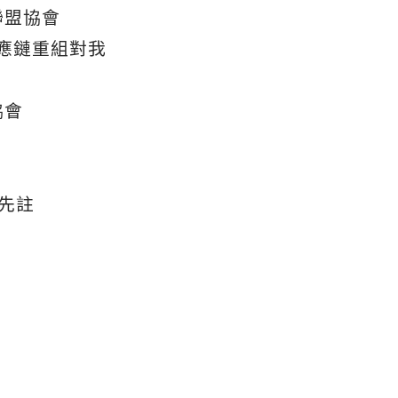
聯盟協會
應鏈重組對我
協會
(請先註